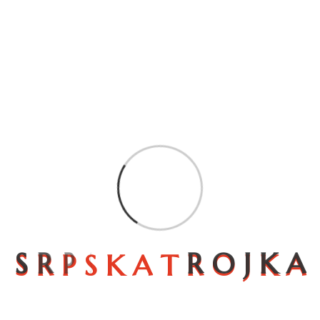
Premium
(4)
Rakije
(1)
Šljivovica
(2)
Uncategorized
(1)
S
R
P
S
K
A
T
R
O
J
K
A